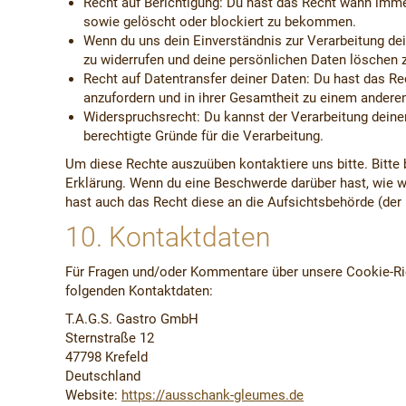
Recht auf Berichtigung: Du hast das Recht wann imme
sowie gelöscht oder blockiert zu bekommen.
Wenn du uns dein Einverständnis zur Verarbeitung de
zu widerrufen und deine persönlichen Daten löschen 
Recht auf Datentransfer deiner Daten: Du hast das Re
anzufordern und in ihrer Gesamtheit zu einem anderen 
Widerspruchsrecht: Du kannst der Verarbeitung deine
berechtigte Gründe für die Verarbeitung.
Um diese Rechte auszuüben kontaktiere uns bitte. Bitte
Erklärung. Wenn du eine Beschwerde darüber hast, wie wi
hast auch das Recht diese an die Aufsichtsbehörde (der
10. Kontaktdaten
Für Fragen und/oder Kommentare über unsere Cookie-Rich
folgenden Kontaktdaten:
T.A.G.S. Gastro GmbH
Sternstraße 12
47798 Krefeld
Deutschland
Website:
https://ausschank-gleumes.de