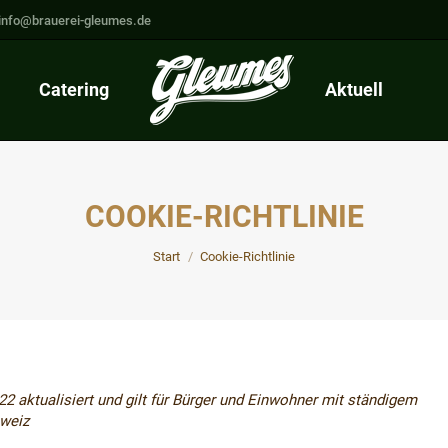
info@brauerei-gleumes.de
Catering
Aktuell
COOKIE-RICHTLINIE
Sie befinden sich hier:
Start
Cookie-Richtlinie
22 aktualisiert und gilt für Bürger und Einwohner mit ständigem
hweiz